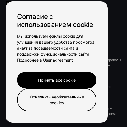
Согласие с
Участник рейтинга EXNODE
использованием cookie
Мы используем файлы cookie для
улучшения вашего удобства просмотра,
анализа посещаемости сайта и
поддержки функциональности сайта.
GoGoCard - финансово-технологическая компания, платежи, переводы
Подробнее в
User agreement
и хранение средств осуществляется лицензированными банками-
партнерами. Все права защищены. Юридические запросы и
сотрудничество - legal@gogocard.me
Принять все cookie
GoGoCard - financial-technology company, payments, transfers and
storage of funds are carried out by licensed partner banks. All rights
Отклонить необязательные
reserved. Legal inquiries and cooperation - legal@gogocard.me
cookies
© 2022-2026 GGC - Technology Company Limited. The company is
registered in the public register of legal entities of Dominica with license
AA006232